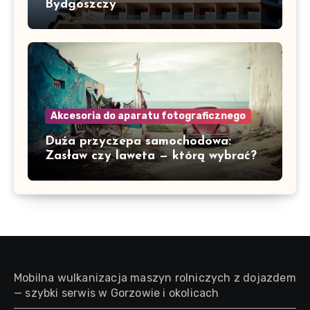
Bydgoszczy
Akcesoria do aparatu fotograficznego
Duża przyczepa samochodowa:
Zasław czy laweta — którą wybrać?
Mobilna wulkanizacja maszyn rolniczych z dojazdem
— szybki serwis w Gorzowie i okolicach