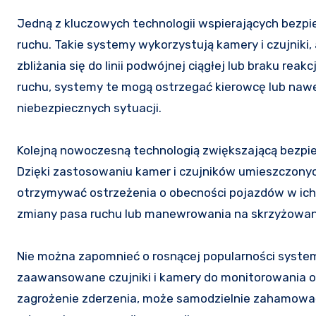
Jedną z kluczowych technologii wspierających bez
ruchu. Takie systemy wykorzystują kamery i czujniki
zbliżania się do linii podwójnej ciągłej lub braku re
ruchu, systemy te mogą ostrzegać kierowcę lub naw
niebezpiecznych sytuacji.
Kolejną nowoczesną technologią zwiększającą bezp
Dzięki zastosowaniu kamer i czujników umieszczony
otrzymywać ostrzeżenia o obecności pojazdów w ich 
zmiany pasa ruchu lub manewrowania na skrzyżowan
Nie można zapomnieć o rosnącej popularności syst
zaawansowane czujniki i kamery do monitorowania ot
zagrożenie zderzenia, może samodzielnie zahamować 