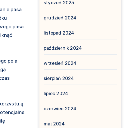
styczeń 2025
anie pasa
dku
grudzień 2024
ciwego pasa
listopad 2024
iknąć
październik 2024
go pola.
wrzesień 2024
ogą
dczas
sierpień 2024
lipiec 2024
korzystują
czerwiec 2024
potencjalne
iłę
maj 2024