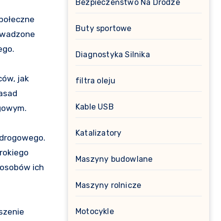
Bezpieczeństwo Na Drodze
społeczne
Buty sportowe
owadzone
ego.
Diagnostyka Silnika
ów, jak
filtra oleju
zasad
Kable USB
ogowym.
Katalizatory
 drogowego.
rokiego
Maszyny budowlane
posobów ich
Maszyny rolnicze
szenie
Motocykle