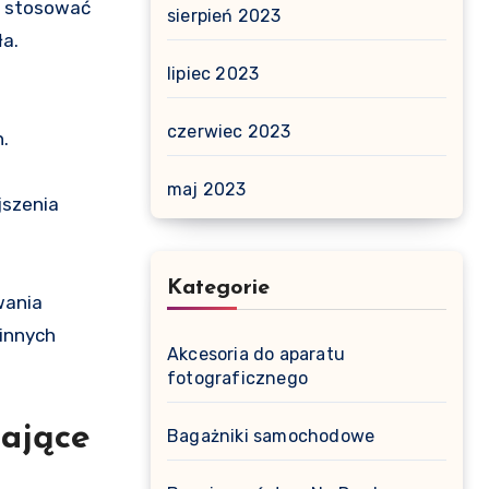
e stosować
sierpień 2023
ła.
lipiec 2023
czerwiec 2023
.
maj 2023
jszenia
Kategorie
wania
 innych
Akcesoria do aparatu
fotograficznego
zające
Bagażniki samochodowe