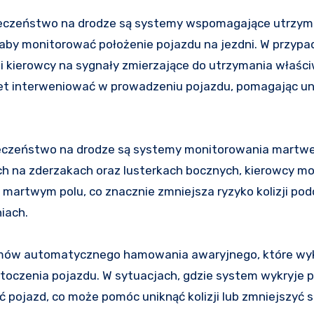
pieczeństwo na drodze są systemy wspomagające utrzym
, aby monitorować położenie pojazdu na jezdni. W przypa
akcji kierowcy na sygnały zmierzające do utrzymania właś
et interweniować w prowadzeniu pojazdu, pomagając un
ieczeństwo na drodze są systemy monitorowania martwe
ch na zderzakach oraz lusterkach bocznych, kierowcy m
martwym polu, co znacznie zmniejsza ryzyko kolizji po
iach.
emów automatycznego hamowania awaryjnego, które wy
oczenia pojazdu. W sytuacjach, gdzie system wykryje 
pojazd, co może pomóc uniknąć kolizji lub zmniejszyć s