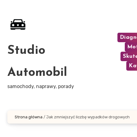
Skip
to
content
Diagn
Mot
Studio
Skut
Ka
Automobil
samochody, naprawy, porady
Strona główna
/
Jak zmniejszyć liczbę wypadków drogowych