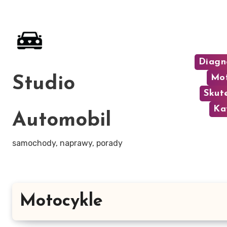
Skip
to
content
Diagn
Mot
Studio
Skut
Ka
Automobil
samochody, naprawy, porady
Motocykle