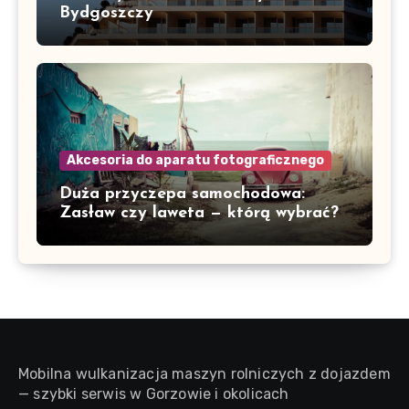
Bydgoszczy
Akcesoria do aparatu fotograficznego
Duża przyczepa samochodowa:
Zasław czy laweta — którą wybrać?
Mobilna wulkanizacja maszyn rolniczych z dojazdem
— szybki serwis w Gorzowie i okolicach