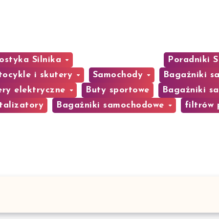
ostyka Silnika
Oleje silnikowe
Poradniki
ocykle i skutery
Samochody
Bagażniki 
ery elektryczne
Buty sportowe
Bagażniki 
talizatory
Bagażniki samochodowe
filtrów