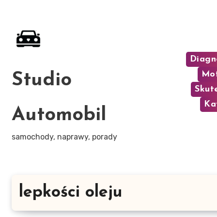
Skip
to
content
Diagn
Mot
Studio
Skut
Ka
Automobil
samochody, naprawy, porady
lepkości oleju