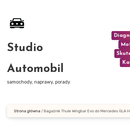
Skip
to
content
Diagn
Mot
Studio
Skut
Ka
Automobil
samochody, naprawy, porady
Strona główna
/
Bagażnik Thule Wingbar Evo do Mercedes GLA 