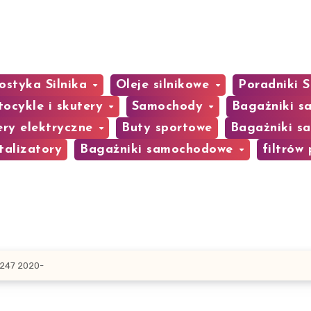
ostyka Silnika
Oleje silnikowe
Poradniki
ocykle i skutery
Samochody
Bagażniki 
ery elektryczne
Buty sportowe
Bagażniki 
talizatory
Bagażniki samochodowe
filtrów
H247 2020-