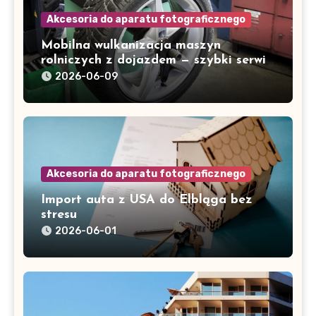
Akcesoria do aparatu fotograficznego
Mobilna wulkanizacja maszyn
rolniczych z dojazdem — szybki serwis
w Gorzowie i okolicach
2026-06-09
Akcesoria do aparatu fotograficznego
Import auta z USA do Elbląga bez
stresu
2026-06-01