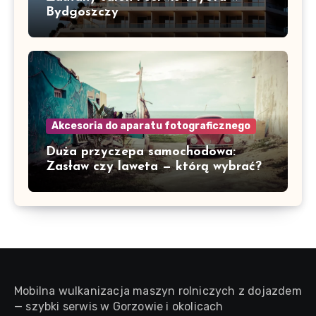
Bydgoszczy
Akcesoria do aparatu fotograficznego
Duża przyczepa samochodowa:
Zasław czy laweta — którą wybrać?
Mobilna wulkanizacja maszyn rolniczych z dojazdem
— szybki serwis w Gorzowie i okolicach