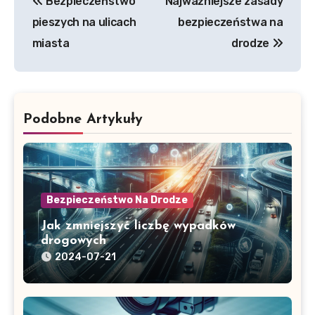
Bezpieczeństwo
Najważniejsze zasady
wpisu
pieszych na ulicach
bezpieczeństwa na
miasta
drodze
Podobne Artykuły
Bezpieczeństwo Na Drodze
Jak zmniejszyć liczbę wypadków
drogowych
2024-07-21