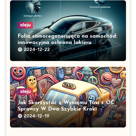
oleju
Folia samoregenerująca na samochód:
innowacyjna ochrona lakieru
2024-12-22
oleju
Jak Skorzystać z Wynajmu Taxi z OC
Sprawcy W Dwa Szybkie Kroki
2024-12-19